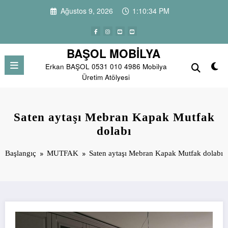
İçeriğe
Ağustos 9, 2026
1:10:34 PM
atla
BAŞOL MOBİLYA
Erkan BAŞOL 0531 010 4986 Mobilya
Üretim Atölyesi
Saten aytaşı Mebran Kapak Mutfak
dolabı
Başlangıç
MUTFAK
Saten aytaşı Mebran Kapak Mutfak dolabı