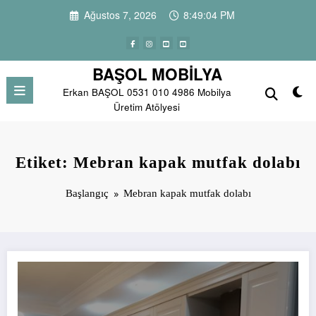
İçeriğe
Ağustos 7, 2026
8:49:04 PM
atla
BAŞOL MOBİLYA
Erkan BAŞOL 0531 010 4986 Mobilya
Üretim Atölyesi
Etiket: Mebran kapak mutfak dolabı
Başlangıç
Mebran kapak mutfak dolabı